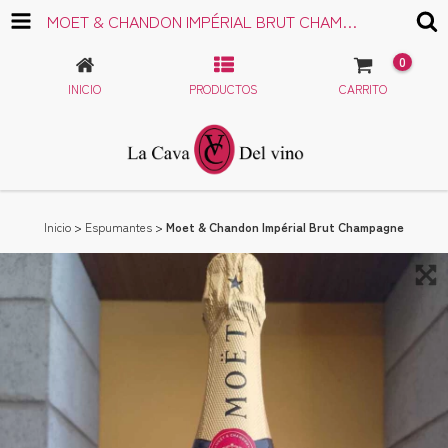
MOET & CHANDON IMPÉRIAL BRUT CHAMPAGNE
0
INICIO
PRODUCTOS
CARRITO
Inicio
>
Espumantes
>
Moet & Chandon Impérial Brut Champagne