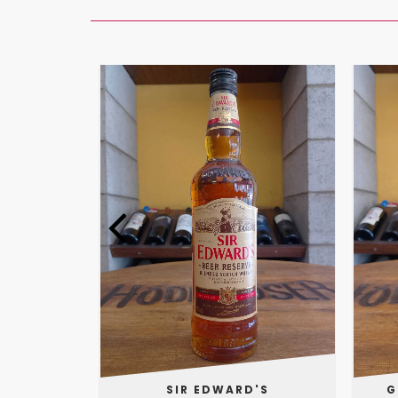
SIR EDWARD'S
G