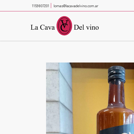
1159807201
lomas@lacavadelvino.com.ar