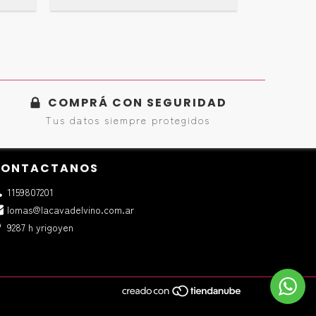
LAB
COMPRÁ CON SEGURIDAD
Tus datos siempre protegidos
ONTACTANOS
1159807201
lomas@lacavadelvino.com.ar
9287 h yrigoyen